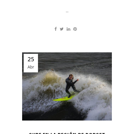
...
25
Abr