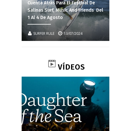
Cuenta Atrás Para El Festival De
Salinas Surf, Music And Friends Del
1 Al 4 De Agosto
SURFER RULE
13/07/2024
VÍDEOS