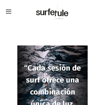
“Cada sesión de
surf ofrece una
combinación
única de luz,