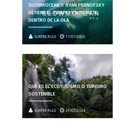
SLOWMOCEAN 3: RYAN PERNOFSKY
DETIENE EL TIEMPO Y NOS METE
DENTRO DE LA OLA
SURFER RULE
17/07/2026
QUÉ ES EL ECOTURISMO O TURISMO
SOSTENIBLE
SURFER RULE
21/07/2024