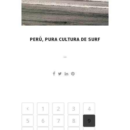
PERÚ, PURA CULTURA DE SURF
...
1
2
3
4
5
6
7
8
9