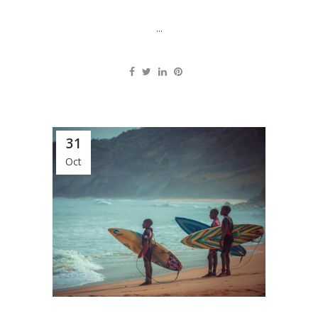
...
31
Oct