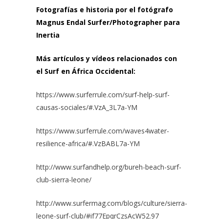
Fotografías e historia por el fotógrafo
Magnus Endal
Surfer/Photographer para
Inertia
Más artículos y vídeos relacionados con
el Surf en África Occidental:
https://www.surferrule.com/surf-help-surf-
causas-sociales/#.VzA_3L7a-YM
https://www.surferrule.com/waves4water-
resilience-africa/#.VzBABL7a-YM
http://www.surfandhelp.org/bureh-beach-surf-
club-sierra-leone/
http://www.surfermag.com/blogs/culture/sierra-
leone-surf-club/#if77EpqrCzsAcW52.9
7