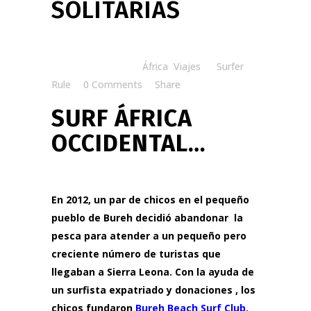
SOLITARIAS
Posted at 08:30h
in
África
,
Viajes
by
Surfer
Rule
0 Comments
Share
SURF ÁFRICA
OCCIDENTAL…
En 2012, un par de chicos en el pequeño
pueblo de Bureh decidió abandonar la
pesca para atender a un pequeño pero
creciente número de turistas que
llegaban a Sierra Leona. Con la ayuda de
un surfista expatriado y donaciones , los
chicos fundaron
Bureh Beach Surf Club
.