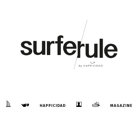
23
Oct
Moche Rip Curl Pro Portugal, En
Directo!!!
!
...
HAPPICIDAD
MAGAZINE