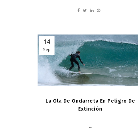
14
Sep
La Ola De Ondarreta En Peligro De
Extinción
...