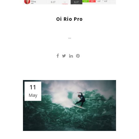
Oi Rio Pro
...
11
May