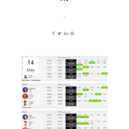
...
14
May