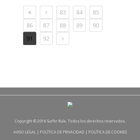
83
84
85
86
87
88
89
90
91
92
Copyright © 2016 Surfer Rule. Todos los derechos reservados.
AVISO LEGAL
|
POLÍTICA DE PRIVACIDAD
|
POLÍTICA DE COOKIES