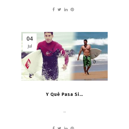
04
Jul
Y Qué Pasa Si…
...