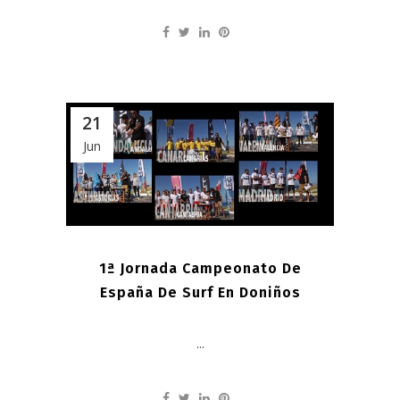
21
Jun
1ª Jornada Campeonato De
España De Surf En Doniños
...