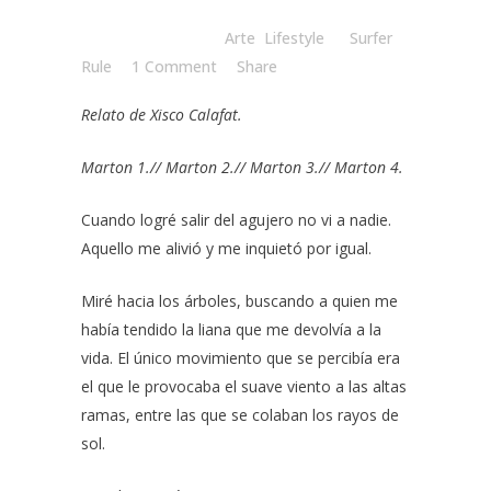
Posted at 15:00h
in
Arte
,
Lifestyle
by
Surfer
Rule
1 Comment
Share
Relato de
Xisco Calafat
.
Marton 1.
//
Marton 2.
//
Marton 3.
//
Marton 4.
Cuando logré salir del agujero no vi a nadie.
Aquello me alivió y me inquietó por igual.
Miré hacia los árboles, buscando a quien me
había tendido la liana que me devolvía a la
vida. El único movimiento que se percibía era
el que le provocaba el suave viento a las altas
ramas, entre las que se colaban los rayos de
sol.