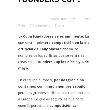
Posted at 09:58h
in
News surf
,
Surf
by
Surfer
Rule
0 Comments
Share
La
Copa Fundadores
ya es inminente.
La
que será la
primera competición en la
ola
artificial de Kelly Slater
tiene ya los
nombres de los surfistas que se verán las
caras en la
Founders Cup
los días 5 y 6 de
mayo.
En el equipo europeo,
por desgracia no
contamos con ningún nombre español
,
pero hay grandes surfistas que representarán
a Europa. Lo que es seguro, es que no te
querrás perder una
competición tan