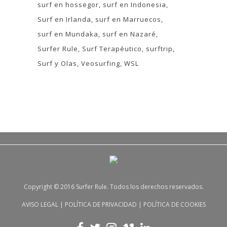
surf en hossegor
surf en Indonesia
Surf en Irlanda
surf en Marruecos
surf en Mundaka
surf en Nazaré
Surfer Rule
Surf Terapéutico
surftrip
Surf y Olas
Veosurfing
WSL
Copyright © 2016 Surfer Rule. Todos los derechos reservados.
AVISO LEGAL
|
POLÍTICA DE PRIVACIDAD
|
POLÍTICA DE COOKIES