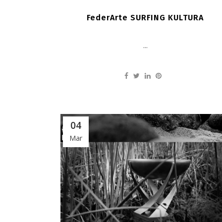
FederArte SURFING KULTURA
...
04
Mar