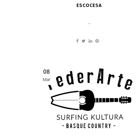
ESCOCESA
...
08
Mar