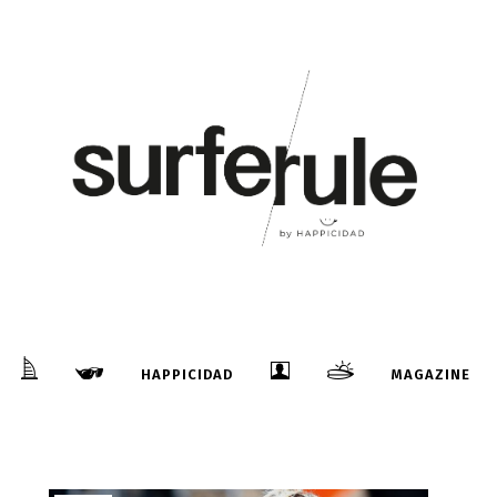
29
Mar
¿KELLY SLATER SIGUE SIENDO EL MEJOR
N
DEL MUNDO?
...
HAPPICIDAD
MAGAZINE