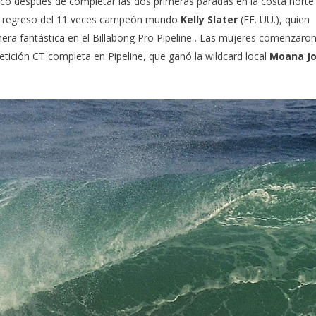
o después de completar las dos primeras paradas en la costa norte
el regreso del 11 veces campeón mundo
Kelly Slater
(EE. UU.), quien
ra fantástica en el Billabong Pro Pipeline
. Las mujeres comenzaron
etición
CT completa en Pipeline, que ganó la wildcard local
Moana J