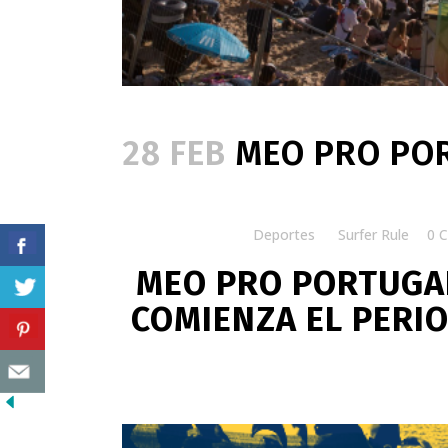
28 FEB
MEO PRO POR
Posted at 06:30h
in
Deportes
by
Surfer Rule
0 
MEO PRO PORTUGAL
COMIENZA EL PERIO