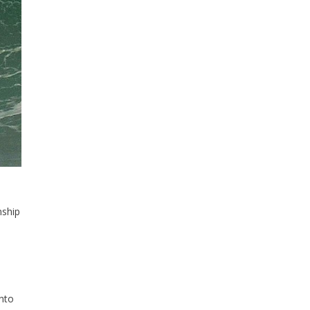
nship
nto