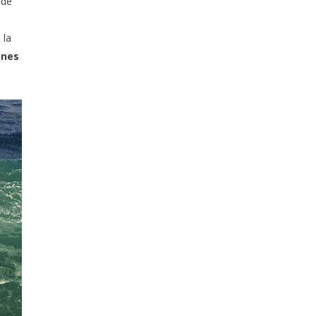
 de
 la
ones