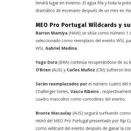
tendrá lugar en invierno. El agua fría y toda la p
dramático de escenario después de un mes en Ha
MEO Pro Portugal Wildcards y su
Barron Mamiya
(HAW) se sitúa como número 1 de
seleccionado como reemplazo del evento WSL pa
WSL
Gabriel Medina
.
Yago Dora
(BRA) continúa recuperándose de su l
O’Brien
(AUS) y
Carlos Muñoz
(CRI) sufrieron les
Serán reemplazados por
el número cuatro del
Challenger Series,
Vasco Ribeiro
, respectivamen
cuadro masculino como comodines del evento.
Bronte Macaulay
(AUS) seguirá surfeando como 
retiró del MEO Pro Portugal presentado por Rip C
como wildcard del evento después de ganar la co