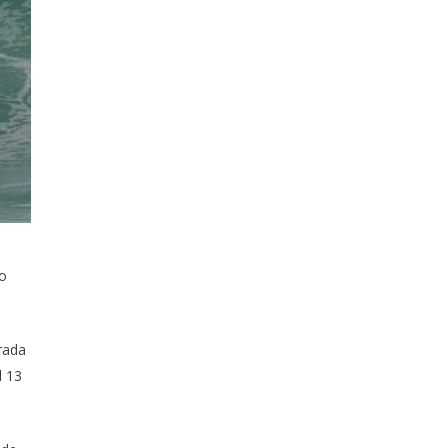
no
arada
l 13