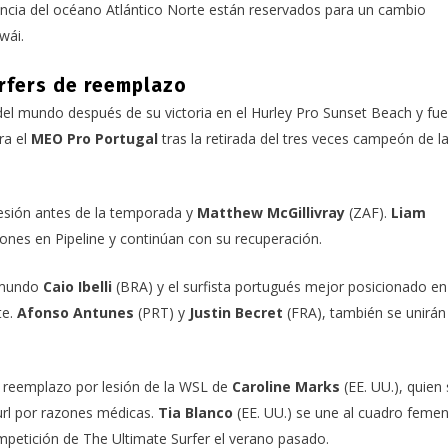
otencia del océano Atlántico Norte están reservados para un cambio
wái.
rfers de reemplazo
l mundo después de su victoria en el Hurley Pro Sunset Beach y fue
ra el
MEO Pro Portugal
tras la retirada del tres veces campeón de l
esión antes de la temporada y
Matthew McGillivray
(ZAF).
Liam
iones en Pipeline y continúan con su recuperación.
 mundo
Caio Ibelli
(BRA) y el surfista portugués mejor posicionado en
te.
Afonso Antunes
(PRT) y
Justin Becret
(FRA), también se unirán
reemplazo por lesión de la WSL de
Caroline Marks
(EE. UU.), quien
url por razones médicas.
Tia Blanco
(EE. UU.) se une al cuadro feme
mpetición de
The Ultimate Surfer
el verano pasado.