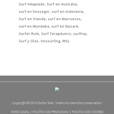
Surf Adaptado
Surf en Australia
surf en hossegor
surf en Indonesia
Surf en Irlanda
surf en Marruecos
surf en Mundaka
surf en Nazaré
Surfer Rule
Surf Terapéutico
surftrip
Surf y Olas
Veosurfing
WSL
Copyright © 2016 Surfer Rule. Todos los derechos reservados.
AVISO LEGAL
|
POLÍTICA DE PRIVACIDAD
|
POLÍTICA DE COOKIES