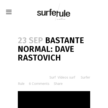
23 SEP
BASTANTE
NORMAL: DAVE
RASTOVICH
Posted at 08:30h
in
Surf
,
Vídeos surf
by
Surfer
Rule
6 Comments
Share