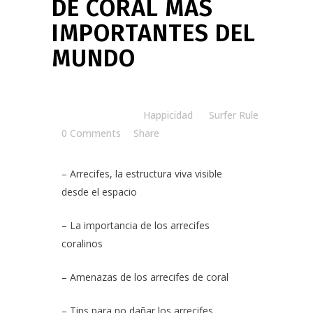
DE CORAL MÁS
IMPORTANTES DEL
MUNDO
Posted at 14:00h
in
Happicidad
by
Surfer Rule
0 Comments
Share
– Arrecifes, la estructura viva visible
desde el espacio
– La importancia de los arrecifes
coralinos
– Amenazas de los arrecifes de coral
– Tips para no dañar los arrecifes.