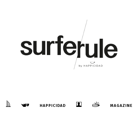
11
Nov
LA ISLA BASURA DE THILAFUSHI
...
HAPPICIDAD
MAGAZINE