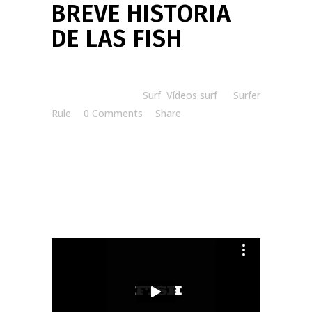
BREVE HISTORIA
DE LAS FISH
Posted at 08:30h
in
Surf
,
Vídeos surf
by
Surfer
Rule
0 Comments
Share