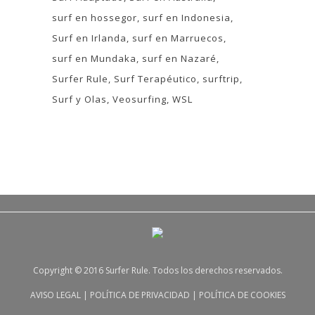
surf en hossegor
surf en Indonesia
Surf en Irlanda
surf en Marruecos
surf en Mundaka
surf en Nazaré
Surfer Rule
Surf Terapéutico
surftrip
Surf y Olas
Veosurfing
WSL
Copyright © 2016 Surfer Rule. Todos los derechos reservados.
AVISO LEGAL
|
POLÍTICA DE PRIVACIDAD
|
POLÍTICA DE COOKIES