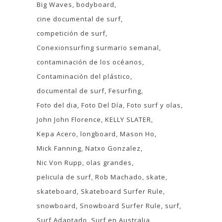
Big Waves
bodyboard
cine documental de surf
competición de surf
Conexionsurfing surmario semanal
contaminación de los océanos
Contaminación del plástico
documental de surf
Fesurfing
Foto del dia
Foto Del Día
Foto surf y olas
John John Florence
KELLY SLATER
Kepa Acero
longboard
Mason Ho
Mick Fanning
Natxo Gonzalez
Nic Von Rupp
olas grandes
pelicula de surf
Rob Machado
skate
skateboard
Skateboard Surfer Rule
snowboard
Snowboard Surfer Rule
surf
Surf Adaptado
Surf en Australia