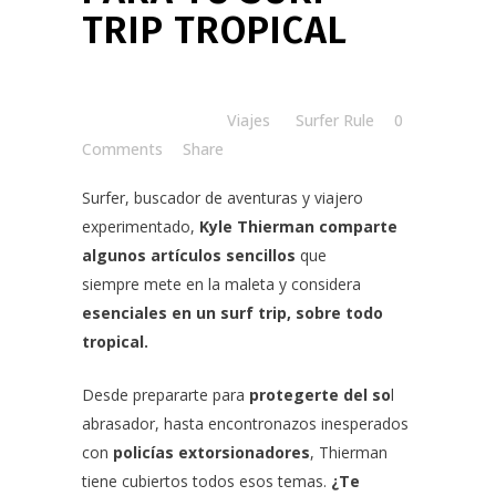
TRIP TROPICAL
Posted at 14:59h
in
Viajes
by
Surfer Rule
0
Comments
Share
Surfer, buscador de aventuras y viajero
experimentado,
Kyle Thierman comparte
algunos artículos sencillos
que
siempre mete en la maleta y considera
esenciales en un surf trip, sobre todo
tropical.
Desde prepararte para
protegerte del so
l
abrasador, hasta encontronazos inesperados
con
policías extorsionadores
, Thierman
tiene cubiertos todos esos temas.
¿Te