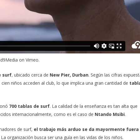
ud9Media
on
Vimeo
.
e surf
, ubicado cerca de
New Pier, Durban
. Según las cifras expues
cien niños acceden al club, lo que implica una gran cantidad de
tabl
onó
700 tablas
de surf
. La calidad de la enseñanza es tan alta que
nocidos internacionalmente, como es el caso de
Ntand
o
Msibi
.
enadores de surf,
el trabajo más arduo se da mayormente fuera 
. La organización busca ser una guía en las vidas de los niños.