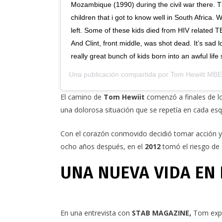
Mozambique (1990) during the civil war there. Thi
children that i got to know well in South Africa
left. Some of these kids died from HIV related 
And Clint, front middle, was shot dead. It’s sad
really great bunch of kids born into an awful life
Una publicación compartida por
Tom Hewitt MBE
El camino de
Tom Hewiit
comenzó a finales de lo
una dolorosa situación que se repetía en cada es
Con el corazón conmovido decidió tomar acción 
ocho años después, en el
2012
tomó el riesgo de 
UNA NUEVA VIDA EN
En una entrevista con
STAB
MAGAZINE
,
Tom expl