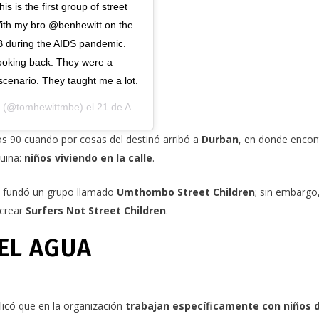
s is the first group of street
. With my bro @benhewitt on the
TB during the AIDS pandemic.
 looking back. They were a
 scenario. They taught me a lot.
(@tomhewittmbe) el
21 de Abr de 2020 a las 2:15 PDT
s 90 cuando por cosas del destinó arribó a
Durban
, en donde encon
quina:
niños viviendo en la calle
.
y fundó un grupo llamado
Umthombo Street Children
; sin embargo
crear
Surfers Not Street Children
.
 EL AGUA
icó que en la organización
trabajan específicamente con niños d