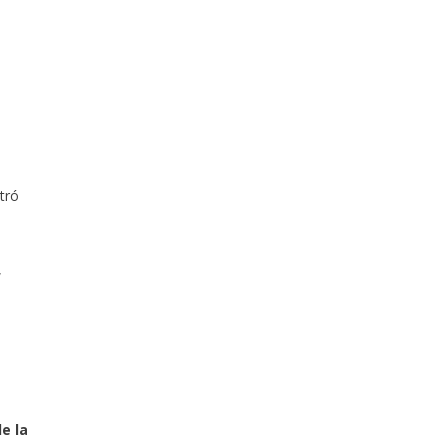
tró
,
e la