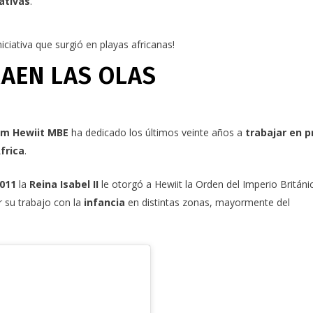
ativas
.
iciativa que surgió en playas africanas!
RAEN LAS OLAS
m Hewiit MBE
ha dedicado los últimos veinte años a
trabajar en p
frica
.
011
la
Reina Isabel II
le otorgó a Hewiit la
Orden del Imperio Británi
r su trabajo con la
infancia
en distintas zonas, mayormente del