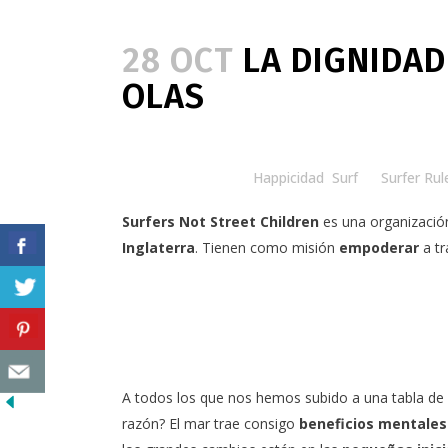
28 OCT
LA DIGNIDAD
OLAS
Posted at 14:00h
in
Happicidad
,
Surf
by
Surfer Rul
Surfers Not Street Children
es una organizació
Inglaterra
. Tienen como misión
empoderar
a tr
A todos los que nos hemos subido a una tabla de 
razón? El mar trae consigo
beneficios mentale