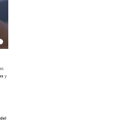
tas
as
y
del