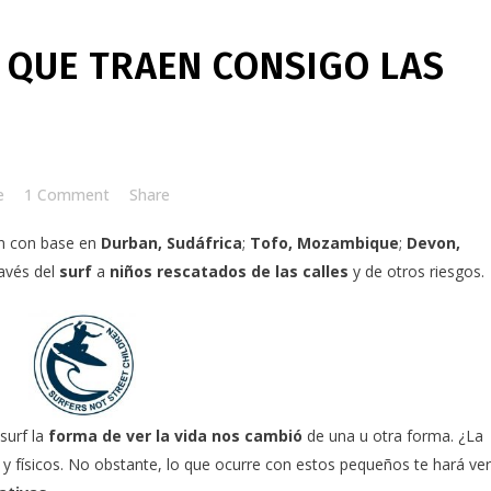
 QUE TRAEN CONSIGO LAS
e
1 Comment
Share
n con base en
Durban, Sudáfrica
;
Tofo, Mozambique
;
Devon,
avés del
surf
a
niños rescatados de las calles
y de otros riesgos.
surf la
forma de ver la vida nos cambió
de una u otra forma. ¿La
s
y físicos. No obstante, lo que ocurre con estos pequeños te hará ve