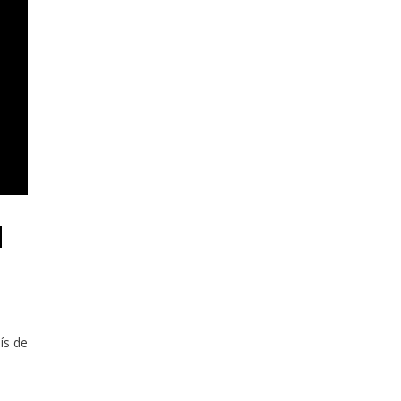
N
ís de