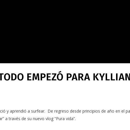
 TODO EMPEZÓ PARA KYLLIA
eció y aprendió a surfear. De regreso desde principios de año en el pa
” a través de su nuevo vlog “Pura vida”.