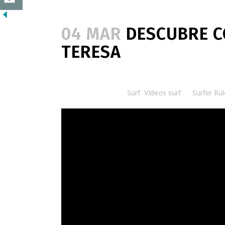
04 MAR
DESCUBRE CO
TERESA
Posted at 08:30h
in
Surf
,
Vídeos surf
by
Surfer Rul