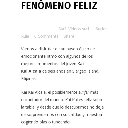
FENÓMENO FELIZ
Posted at 18:00h
in
Surf
,
Vídeos surf
by
Surfer
Rule
0 Comments
Share
Vamos a disfrutar de un paseo épico de
emocionante ritmo con algunos de los
mejores momentos del joven
Kai
Kai Alcala
de seis años en Siargao Island,
Filipinas.
Kai Kai Alcala
, el posiblemente
surfer
más
encantador del mundo. Kai Kai es feliz sobre
la tabla, y desde que lo descubrimos no deja
de sorprendernos con su calidad y maestría
cogiendo olas o tubeando.