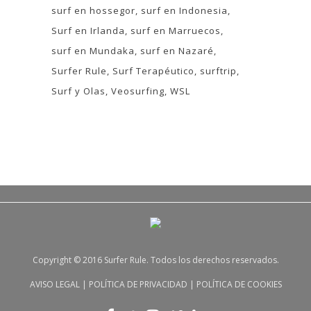
surf en hossegor
surf en Indonesia
Surf en Irlanda
surf en Marruecos
surf en Mundaka
surf en Nazaré
Surfer Rule
Surf Terapéutico
surftrip
Surf y Olas
Veosurfing
WSL
Copyright © 2016 Surfer Rule. Todos los derechos reservados.
AVISO LEGAL
|
POLÍTICA DE PRIVACIDAD
|
POLÍTICA DE COOKIES