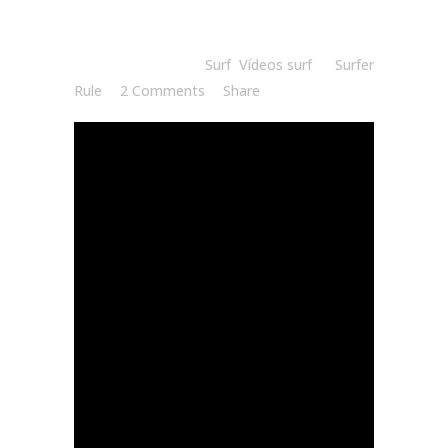
Posted at 08:30h
in
Surf
,
Vídeos surf
by
Surfer
Rule
2 Comments
Share