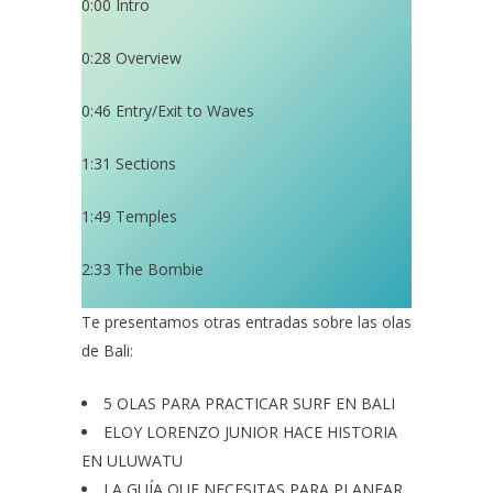
0:00
​ Intro
0:28
​ Overview
0:46
​ Entry/Exit to Waves
1:31
​ Sections
1:49
​ Temples
2:33
​ The Bombie
Te presentamos otras entradas sobre las olas
de Bali:
5 OLAS PARA PRACTICAR SURF EN BALI
ELOY LORENZO JUNIOR HACE HISTORIA
EN ULUWATU
LA GUÍA QUE NECESITAS PARA PLANEAR