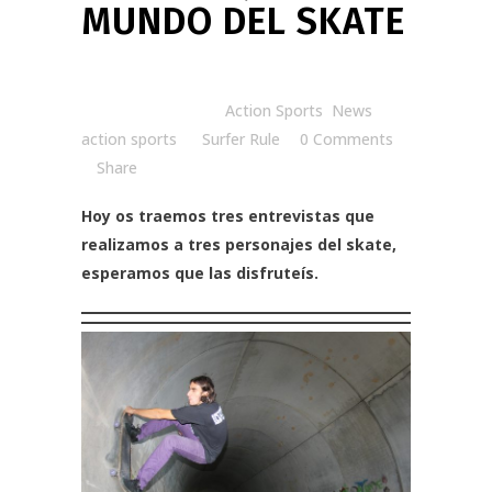
MUNDO DEL SKATE
Posted at 14:00h
in
Action Sports
,
News
action sports
by
Surfer Rule
0 Comments
Share
Hoy os traemos tres entrevistas que
realizamos a tres personajes del skate,
esperamos que las disfruteís.