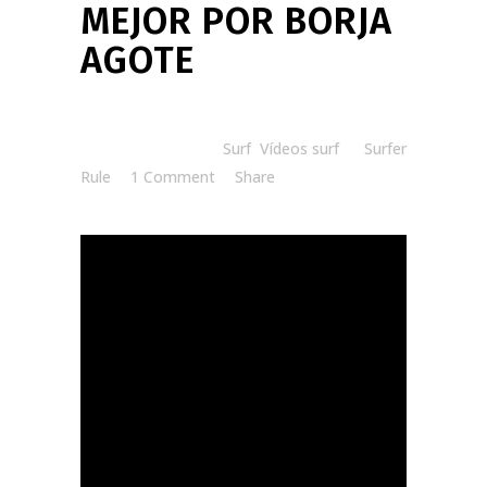
MEJOR POR BORJA
AGOTE
Posted at 07:20h
in
Surf
,
Vídeos surf
by
Surfer
Rule
1 Comment
Share