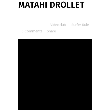
MATAHI DROLLET
Posted at 15:00h
in
Videoclub
by
Surfer Rule
0 Comments
Share