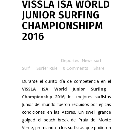
VISSLA ISA WORLD
JUNIOR SURFING
CHAMPIONSHIPM
2016
Posted at 11:00h
in
Deportes
,
News surf
,
Surf
by
Surfer Rule
0 Comments
Share
Durante el quinto día de competencia en el
VISSLA ISA World Junior Surfing
Championship 2016,
los mejores surfistas
Junior del mundo fueron recibidos por épicas
condiciones en las Azores. Un swell grande
golpeó el beach break de Praia do Monte
Verde, premiando a los surfistas que pudieron