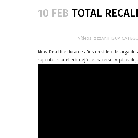
10 FEB
TOTAL RECALL
Posted at 10:06h
in
Vídeos
,
zzzANTIGUA CATEGO
New Deal
fue durante años un vídeo de larga dur
suponía crear el edit dejó de hacerse. Aquí os d