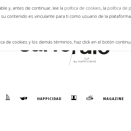
10
le y, antes de continuar, lee la
política de cookies
, la
política de 
Feb
su contenido es vinculante para ti como usuario de la plataform
ica de cookies y los demás términos, haz click en el botón continu
Total Recall: New Deal Part 1
...
HAPPICIDAD
MAGAZINE