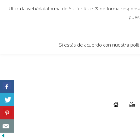
04
Utiliza la web/plataforma de Surfer Rule ® de forma responsab
Mar
pues 
Si estás de acuerdo con nuestra polít
Double Rock: Ishod Wair
...