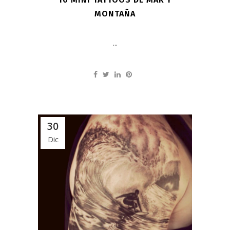
MONTAÑA
...
30
Dic