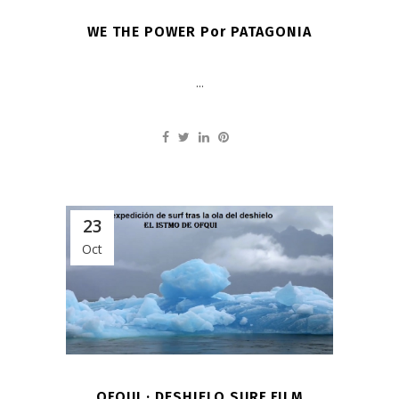
WE THE POWER Por PATAGONIA
...
23
Oct
OFQUI · DESHIELO SURF FILM