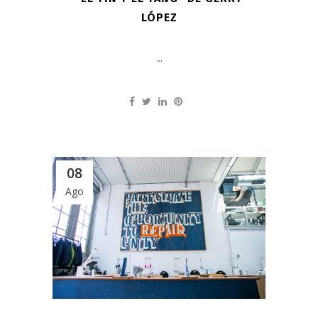
LÓPEZ
...
08
Ago