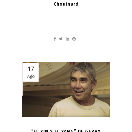
Chouinard
...
17
Ago
“EL YIN Y EL YANG” DE GERRY