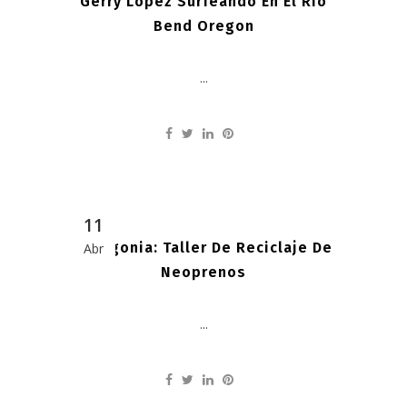
Gerry López Surfeando En El Río
Bend Oregon
...
11
Patagonia: Taller De Reciclaje De
Abr
Neoprenos
...