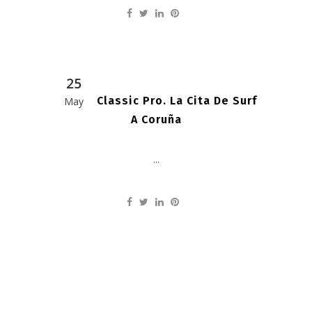
25
Pantín Classic Pro. La Cita De Surf
May
A Coruña
...