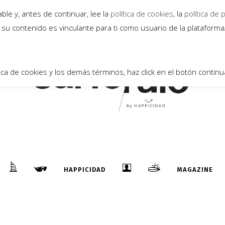
24
le y, antes de continuar, lee la
política de cookies
, la
política de 
Nov
su contenido es vinculante para ti como usuario de la plataform
ica de cookies y los demás términos, haz click en el botón continu
DESCUBRE KIONITA, MODA BAÑO CON EL
SURF COMO FILOSOFÍA
...
HAPPICIDAD
MAGAZINE