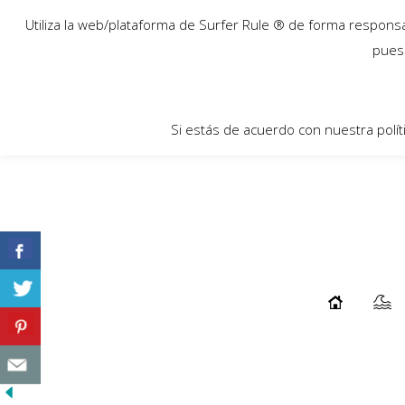
10
Utiliza la web/plataforma de Surfer Rule ® de forma responsab
May
pues 
Si estás de acuerdo con nuestra polít
SENSI GRAVES BIKINIS, HECHOS DE
PLÁSTICO RECICLADO
...