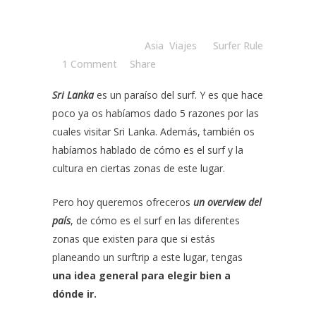
Posted at 08:27h
in
Asia
,
Viajes
by
Surfer Rule
1 Comment
Share
Sri Lanka
es un paraíso del surf. Y es que hace
poco ya os habíamos dado
5 razones por las
cuales visitar Sri Lanka.
Además, también os
habíamos hablado de cómo es
el surf y la
cultura en ciertas zonas de este lugar.
Pero hoy queremos ofreceros
un overview del
país
, de cómo es el surf en las diferentes
zonas que existen para que si estás
planeando un surftrip a este lugar, tengas
una idea general para elegir bien a
dónde ir.