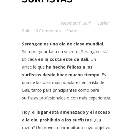
Posted at 11:00h
in
News surf
,
Surf
by
Surfer
Rule
0 Comments
Share
Serangan es una ola de clase mundial
.
Siempre guardada en secreto, Serangan está
ubicada
en la costa este de Bali.
Un
arrecife que
ha hecho felices a los
surfistas desde hace mucho tiempo
. Es
una de las olas más populares en la isla de
Bali, tanto para principiantes como para
surfistas profesionales o con más experiencia.
Hoy, el
lugar está amenazado y el acceso
a la ola, prohibido a los surfistas.
¿La
razón? Un proyecto inmobiliario cuyo objetivo