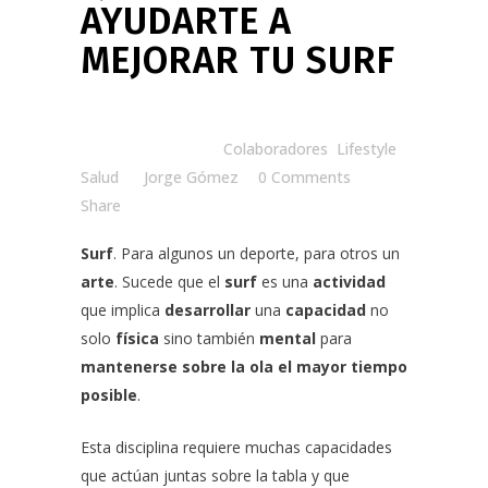
AYUDARTE A
MEJORAR TU SURF
Posted at 15:00h
in
Colaboradores
,
Lifestyle
,
Salud
by
Jorge Gómez
0 Comments
Share
Surf
. Para algunos un deporte, para otros un
arte
. Sucede que el
surf
es una
actividad
que implica
desarrollar
una
capacidad
no
solo
física
sino también
mental
para
mantenerse sobre la ola el mayor tiempo
posible
.
Esta disciplina requiere muchas capacidades
que actúan juntas sobre la tabla y que