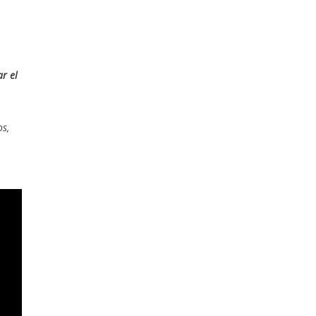
ar el
os,