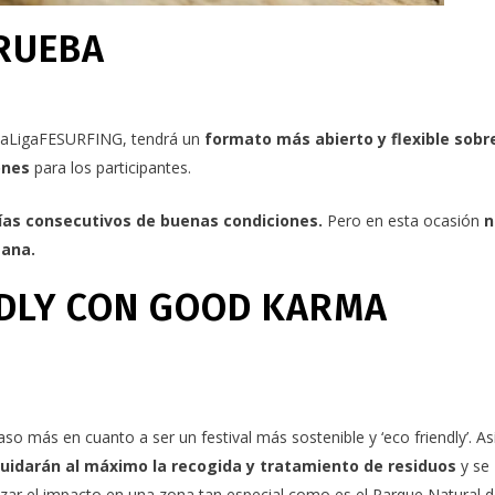
RUEBA
 LaLigaFESURFING, tendrá un
formato más abierto y flexible sobr
iones
para los participantes.
ías consecutivos de buenas condiciones.
Pero en esta ocasión
n
mana.
NDLY CON GOOD KARMA
so más en cuanto a ser un festival más sostenible y ‘eco friendly’. Así
cuidarán al máximo la recogida y tratamiento de residuos
y se
izar el impacto en una zona tan especial como es el Parque Natural d