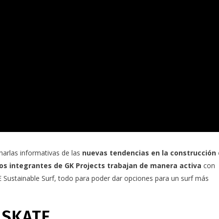
harlas informativas de las
nuevas tendencias en la construcción
los integrantes de
GK Projects
trabajan de manera activa
con
Sustainable Surf, todo para poder dar opciones para un surf más
 SKATE