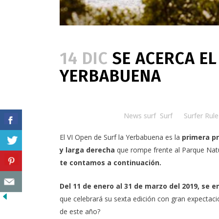
14 DIC
SE ACERCA EL
YERBABUENA
Posted at 11:00h
in
News surf
,
Surf
by
Surfer Rule
El
VI Open de Surf la Yerbabuena
es la
primera pr
y larga derecha
que rompe frente al Parque Nat
te contamos a continuación.
Del 11 de enero al 31 de marzo del 2019, se 
que celebrará su sexta edición con gran expectaci
de este año?