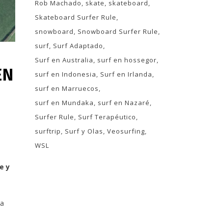
Rob Machado
skate
skateboard
Skateboard Surfer Rule
snowboard
Snowboard Surfer Rule
surf
Surf Adaptado
Surf en Australia
surf en hossegor
EN
surf en Indonesia
Surf en Irlanda
surf en Marruecos
surf en Mundaka
surf en Nazaré
Surfer Rule
Surf Terapéutico
surftrip
Surf y Olas
Veosurfing
WSL
e y
ya