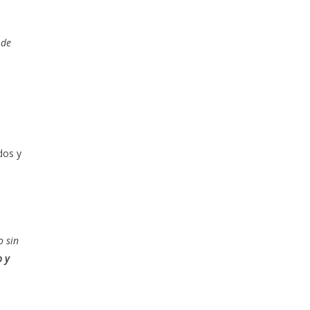
 de
dos y
o sin
 y