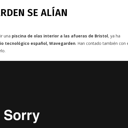
RDEN SE ALÍAN
ir una
piscina de olas interior a las afueras de Bristol
, ya ha
io tecnológico español, Wavegarden
.
Han contado también con e
rlo.