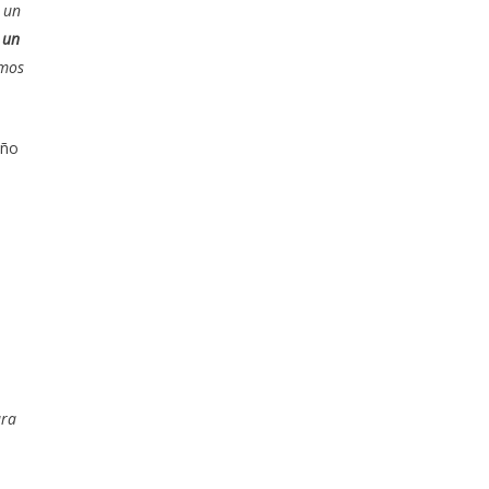
r un
 un
amos
oño
ra