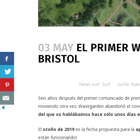
03 MAY
EL PRIMER W
BRISTOL
Posted at 09:59h
in
News surf
,
Surf
by
Surfer Rule
Seis años después del primer comunicado de pre
moviendo otra vez.
Wavegarden abandonó el conce
del que
os hablábamos hace sólo unos días 
El
otoño de 2019
es la fecha propuesta para la
a
están funcionando!