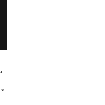
ía
 se