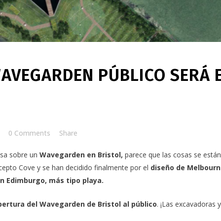
AVEGARDEN PÚBLICO SERÁ 
0 Comments
Share
nsa sobre un
Wavegarden
en
Bristol,
parece que las cosas se están
pto Cove y se han decidido finalmente por el
diseño de Melbourn
en Edimburgo
, más tipo playa.
pertura del
Wavegarden de Bristol
al público
. ¡Las excavadoras 