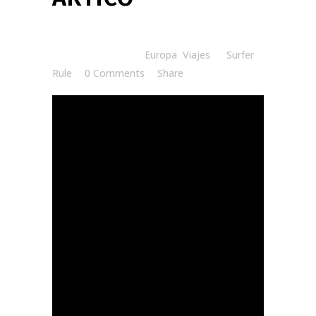
Posted at 20:00h
in
Europa
,
Viajes
by
Surfer
Rule
0 Comments
Share