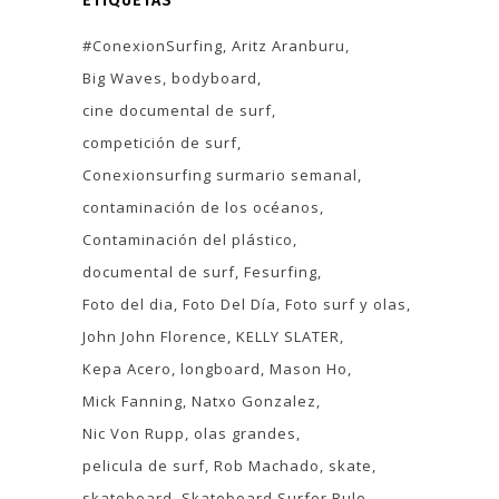
ETIQUETAS
#ConexionSurfing
Aritz Aranburu
Big Waves
bodyboard
cine documental de surf
competición de surf
Conexionsurfing surmario semanal
contaminación de los océanos
Contaminación del plástico
documental de surf
Fesurfing
Foto del dia
Foto Del Día
Foto surf y olas
John John Florence
KELLY SLATER
Kepa Acero
longboard
Mason Ho
Mick Fanning
Natxo Gonzalez
Nic Von Rupp
olas grandes
pelicula de surf
Rob Machado
skate
skateboard
Skateboard Surfer Rule