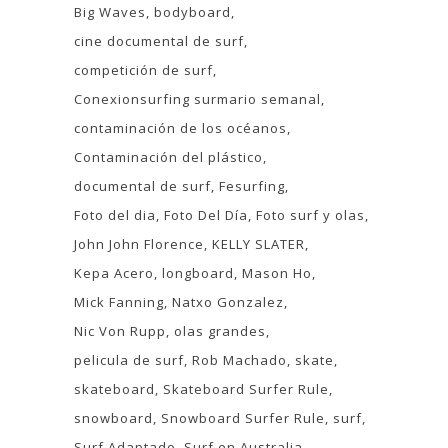
Big Waves
bodyboard
cine documental de surf
competición de surf
Conexionsurfing surmario semanal
contaminación de los océanos
Contaminación del plástico
documental de surf
Fesurfing
Foto del dia
Foto Del Día
Foto surf y olas
John John Florence
KELLY SLATER
Kepa Acero
longboard
Mason Ho
Mick Fanning
Natxo Gonzalez
Nic Von Rupp
olas grandes
pelicula de surf
Rob Machado
skate
skateboard
Skateboard Surfer Rule
snowboard
Snowboard Surfer Rule
surf
Surf Adaptado
Surf en Australia