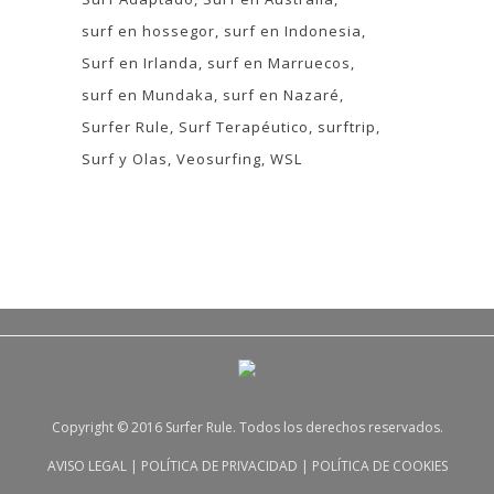
surf en hossegor
surf en Indonesia
Surf en Irlanda
surf en Marruecos
surf en Mundaka
surf en Nazaré
Surfer Rule
Surf Terapéutico
surftrip
Surf y Olas
Veosurfing
WSL
Copyright © 2016 Surfer Rule. Todos los derechos reservados.
AVISO LEGAL
|
POLÍTICA DE PRIVACIDAD
|
POLÍTICA DE COOKIES