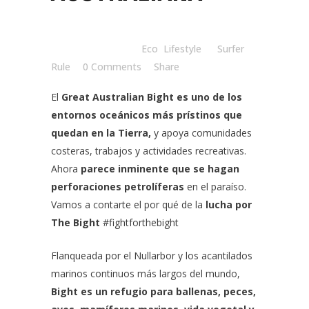
Posted at 15:00h
in
Eco
,
Lifestyle
by
Surfer
Rule
0 Comments
Share
El
Great Australian Bight es uno de los
entornos oceánicos más prístinos que
quedan en la Tierra,
y apoya comunidades
costeras, trabajos y actividades recreativas.
Ahora
parece inminente que se hagan
perforaciones petrolíferas
en el paraíso.
Vamos a contarte el por qué de la
lucha por
The Bight
#fightforthebight
Flanqueada por el Nullarbor y los acantilados
marinos continuos más largos del mundo,
Bight es un refugio para ballenas, peces,