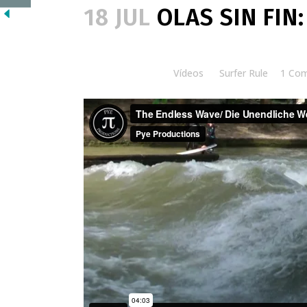
18 JUL
OLAS SIN FIN
Posted at 17:23h
in
Vídeos
by
Surfer Rule
1 Co