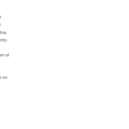
f
l
ria.
ento
en el
e no