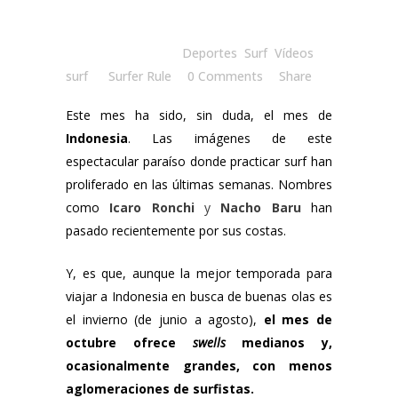
Posted at 10:00h
in
Deportes
,
Surf
,
Vídeos
surf
by
Surfer Rule
0 Comments
Share
Este mes ha sido, sin duda, el mes de
Indonesia
. Las imágenes de este
espectacular paraíso donde practicar surf han
proliferado en las últimas semanas. Nombres
como
Icaro Ronchi
y
Nacho Baru
han
pasado recientemente por sus costas.
Y, es que, aunque la mejor temporada para
viajar a Indonesia en busca de buenas olas es
el invierno (de junio a agosto),
el mes de
octubre ofrece
swells
medianos y,
ocasionalmente grandes, con menos
aglomeraciones de surfistas.