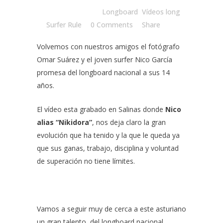
Posted at 08:30h
in
Longboard
,
Vídeos long
by
Surfer Rule
0 Comments
Share
Volvemos con nuestros amigos el fotógrafo
Omar Suárez
y el joven surfer
Nico García
promesa del longboard nacional
a sus 14
años.
El vídeo esta grabado en Salinas donde
Nico
alias “Nikidora”
, nos deja claro la gran
evolución que ha tenido y la que le queda ya
que sus ganas, trabajo, disciplina y voluntad
de superación no tiene límites.
Vamos a seguir muy de cerca a este asturiano
un gran talento del longboard nacional.