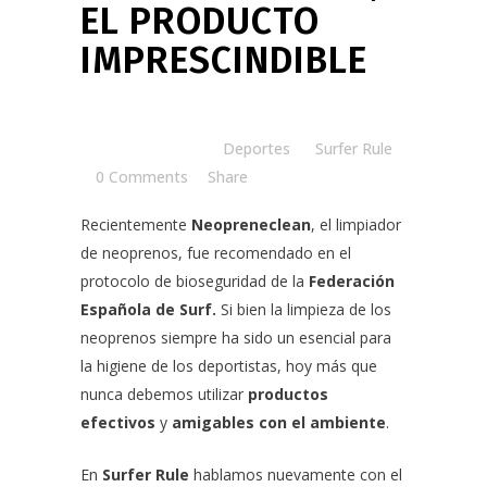
EL PRODUCTO
IMPRESCINDIBLE
Posted at 08:33h
in
Deportes
by
Surfer Rule
0 Comments
Share
Recientemente
Neopreneclean
, el limpiador
de neoprenos, fue recomendado en el
protocolo de bioseguridad de la
Federación
Española de Surf
.
Si bien la limpieza de los
neoprenos siempre ha sido un esencial para
la higiene de los deportistas, hoy más que
nunca debemos utilizar
productos
efectivos
y
amigables con el ambiente
.
En
Surfer Rule
hablamos nuevamente con el