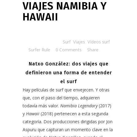
VIAJES NAMIBIA Y
HAWAII
Posted at 08:13h
in
Surf
,
Viajes
,
Vídeos surf
by
Surfer Rule
0 Comments
Share
Natxo González: dos viajes que
definieron una forma de entender
el surf
Hay películas de surf que envejecen. Y otras
que, con el paso del tiempo, adquieren
todavía más valor.
Namibia Legendary
(2017)
y
Hawaii
(2018) pertenecen a esta segunda
categoría. Dos producciones dirigidas por Jon
Aspuru que capturan un momento clave en la