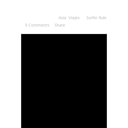
Posted at 20:00h
in
Asia
,
Viajes
by
Surfer Rule
0 Comments
Share