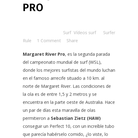
PRO
Posted at 08:30h
in
Surf
,
Vídeos surf
by
Surfer
Rule
1 Comment
Share
Margaret River Pro
, es la segunda parada
del campeonato mundial de surf (WSL),
donde los mejores surfistas del mundo luchan
en el famoso arrecife situado a 10 km. al
norte de Margaret River. Las condiciones de
la ola es de entre 1,5 y 2 metros y se
encuentra en la parte oeste de Australia. Hace
un par de días esta maravilla de olas
permitieron a
Sebastian Zietz
(HAW)
conseguir un Perfect 10, con un increíble tubo
que parecía habérselo comido, ¿lo viste, lo