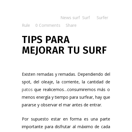
Posted at 14:00h
in
News surf
,
Surf
by
Surfer
Rule
0 Comments
Share
TIPS PARA
MEJORAR TU SURF
Existen remadas y remadas. Dependiendo del
spot, del oleaje, la corriente, la cantidad de
patos
que realicemos…consumiremos más o
menos energía y tiempo para surfear, hay que
pararse y observar el mar antes de entrar.
Por supuesto estar en forma es una parte
importante para disfrutar al máximo de cada