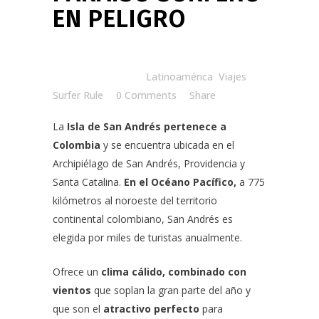
EN PELIGRO
Posted at 14:58h
in
Latinoamérica
,
Viajes
by
Surfer Rule
0 Comments
Share
La
Isla de San Andrés pertenece a
Colombia
y se encuentra ubicada en el
Archipiélago de San Andrés, Providencia y
Santa Catalina.
En el Océano Pacífico,
a 775
kilómetros al noroeste del territorio
continental colombiano, San Andrés es
elegida por miles de turistas anualmente.
Ofrece un
clima cálido, combinado con
vientos
que soplan la gran parte del año y
que son el
atractivo perfecto
para