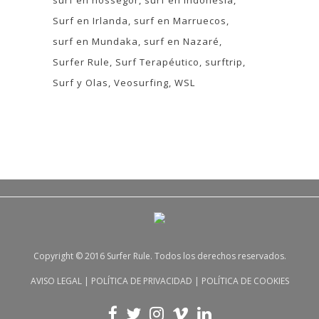
Surf en Irlanda
surf en Marruecos
surf en Mundaka
surf en Nazaré
Surfer Rule
Surf Terapéutico
surftrip
Surf y Olas
Veosurfing
WSL
Copyright © 2016 Surfer Rule. Todos los derechos reservados.
AVISO LEGAL
|
POLÍTICA DE PRIVACIDAD
|
POLÍTICA DE COOKIES