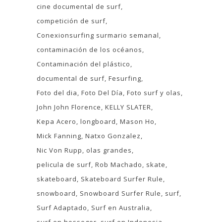
cine documental de surf
competición de surf
Conexionsurfing surmario semanal
contaminación de los océanos
Contaminación del plástico
documental de surf
Fesurfing
Foto del dia
Foto Del Día
Foto surf y olas
John John Florence
KELLY SLATER
Kepa Acero
longboard
Mason Ho
Mick Fanning
Natxo Gonzalez
Nic Von Rupp
olas grandes
pelicula de surf
Rob Machado
skate
skateboard
Skateboard Surfer Rule
snowboard
Snowboard Surfer Rule
surf
Surf Adaptado
Surf en Australia
surf en hossegor
surf en Indonesia