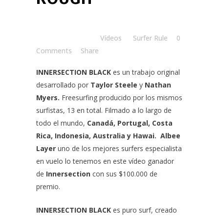
Posted at 09:30h
in
Vídeos
by
Surfer Rule
0
Comments
Share
INNERSECTION BLACK
es un trabajo original
desarrollado por
Taylor Steele
y
Nathan
Myers.
Freesurfing producido por los mismos
surfistas, 13 en total. Filmado a lo largo de
todo el mundo,
Canadá, Portugal, Costa
Rica, Indonesia, Australia y Hawai.
Albee
Layer
uno de los mejores surfers especialista
en vuelo lo tenemos en este vídeo ganador
de
Innersection
con sus $100.000 de
premio.
INNERSECTION BLACK
es puro surf, creado