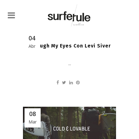
04
Through My Eyes Con Levi Siver
Abr
...
08
Mar