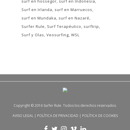
surf en hossegor
surf en Indonesia
Surf en Irlanda
surf en Marruecos
surf en Mundaka
surf en Nazaré
Surfer Rule
Surf Terapéutico
surftrip
Surf y Olas
Veosurfing
WSL
Copyright © 2016 Surfer Rule. Todos los derechos reservados.
AVISO LEGAL
|
POLÍTICA DE PRIVACIDAD
|
POLÍTICA DE COOKIES