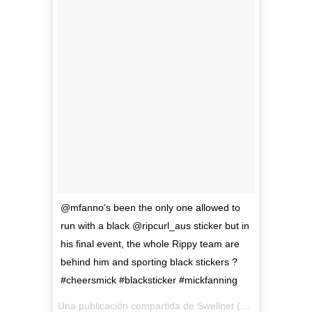
@mfanno’s been the only one allowed to
run with a black @ripcurl_aus sticker but in
his final event, the whole Rippy team are
behind him and sporting black stickers ?
#cheersmick #blacksticker #mickfanning
Una publicación compartida de
Swellnet
(@swellnet) el
Ma