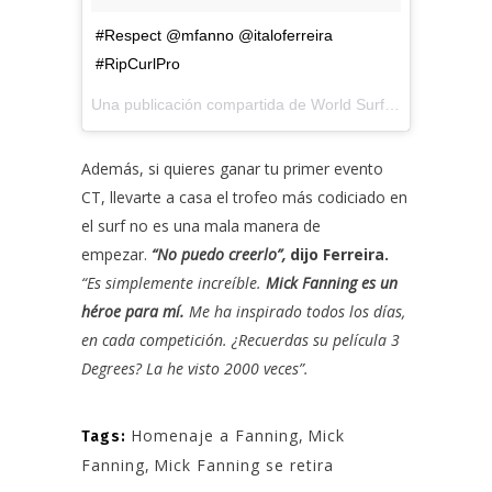
#Respect @mfanno @italoferreira
#RipCurlPro
Una publicación compartida de
World Surf League
(@wsl)
Además, si quieres ganar tu primer evento
CT, llevarte a casa el trofeo más codiciado en
el surf no es una mala manera de
empezar.
“No puedo creerlo”,
dijo Ferreira.
“Es simplemente increíble.
Mick Fanning es un
héroe para mí.
Me ha inspirado todos los días,
en cada competición. ¿Recuerdas su película 3
Degrees? La he visto 2000 veces”.
Homenaje a Fanning
,
Mick
Tags:
Fanning
,
Mick Fanning se retira