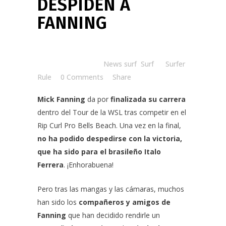
DESPIDEN A
FANNING
Posted at 09:58h
in
News surf
,
Surf
by
Surfer
Rule
0 Comments
Share
Mick Fanning
da por
finalizada su carrera
dentro del Tour de la WSL tras competir en el
Rip Curl Pro Bells Beach. Una vez en la final,
no ha podido despedirse con la victoria,
que ha sido para el brasileño Italo
Ferrera
. ¡Enhorabuena!
Pero tras las mangas y las cámaras, muchos
han sido los
compañeros y amigos de
Fanning
que han decidido rendirle un