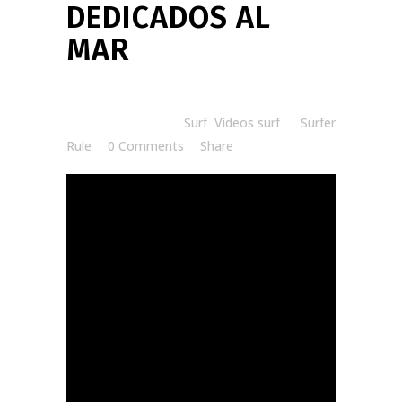
DEDICADOS AL
MAR
Posted at 19:18h
in
Surf
,
Vídeos surf
by
Surfer
Rule
0 Comments
Share