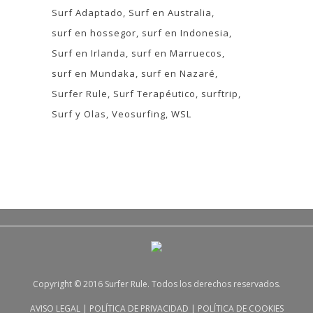
Surf Adaptado
Surf en Australia
surf en hossegor
surf en Indonesia
Surf en Irlanda
surf en Marruecos
surf en Mundaka
surf en Nazaré
Surfer Rule
Surf Terapéutico
surftrip
Surf y Olas
Veosurfing
WSL
Copyright © 2016 Surfer Rule. Todos los derechos reservados.
AVISO LEGAL
|
POLÍTICA DE PRIVACIDAD
|
POLÍTICA DE COOKIES